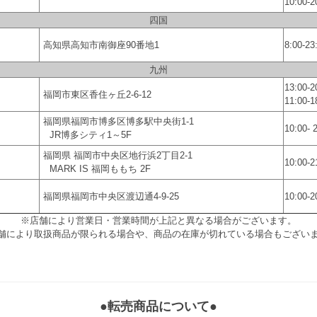
10:00
四国
高知県高知市南御座90番地1
8:00-23
九州
13:00
福岡市東区香住ヶ丘2-6-12
11:00
福岡県福岡市博多区博多駅中央街1-1
10:00- 
JR博多シティ1～5F
福岡県 福岡市中央区地行浜2丁目2‐1
10:00-2
MARK IS 福岡ももち 2F
福岡県福岡市中央区渡辺通4-9-25
10:00-2
※店舗により営業日・営業時間が上記と異なる場合がございます。
舗により取扱商品が限られる場合や、商品の在庫が切れている場合もござい
●転売商品について●