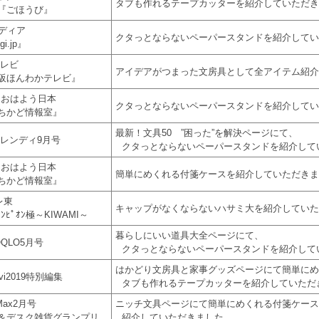
タブも作れるテープカッターを紹介していただき
『ごほうび』
メディア
クタっとならないペーパースタンドを紹介してい
i.jp』
レビ
アイデアがつまった文房具として全アイテム紹介
ほんわかテレビ』
 おはよう日本
クタっとならないペーパースタンドを紹介してい
ちかど情報室』
最新！文具50 ”困った”を解決ページにて、
レンディ9月号
クタっとならないペーパースタンドを紹介して
 おはよう日本
簡単にめくれる付箋ケースを紹介していただきま
ちかど情報室』
レ東
キャップがなくならないハサミ大を紹介していた
ﾝﾋﾟｵﾝ極～KIWAMI～
暮らしにいい道具大全ページにて、
QLO5月号
クタっとならないペーパースタンドを紹介して
はかどり文房具と家事グッズページにて簡単にめ
avi2019特別編集
タブも作れるテープカッターを紹介していただ
Max2月号
ニッチ文具ページにて簡単にめくれる付箋ケース
デスク雑貨グランプリ
紹介していただきました。